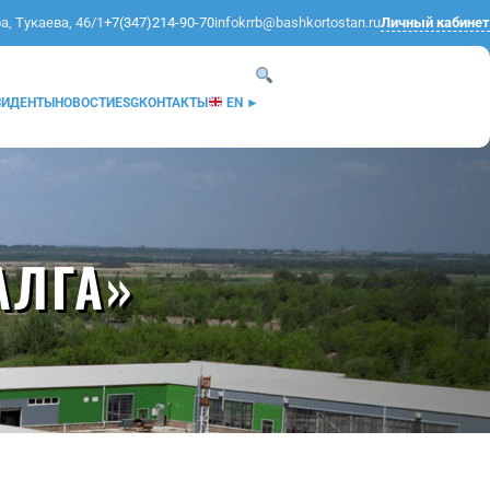
а, Тукаева, 46/1
+7(347)214-90-70
infokrrb@bashkortostan.ru
Личный кабинет
ЗИДЕНТЫ
НОВОСТИ
ESG
КОНТАКТЫ
EN ►
АЛГА»