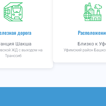
елезная дорога
Расположени
танция Шакша
Близко к Уф
вской ЖД с выходом на
Уфимский район Башко
Транссиб