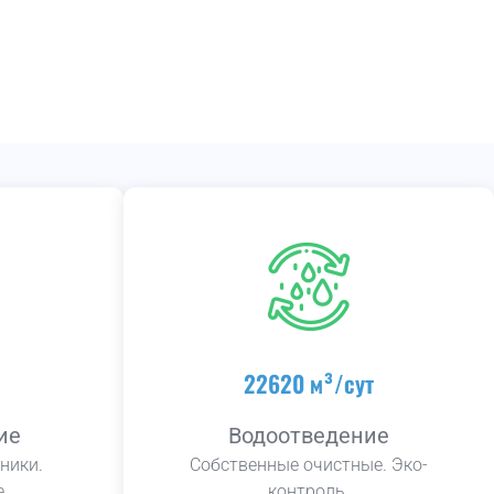
22620 м³/сут
ие
Водоотведение
ники.
Собственные очистные. Эко-
.
контроль.