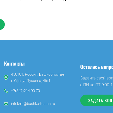
Контакты
Остались вопр
450101, Россия, Башкортостан,
Задайте свой во
г.Уфа, ул.Тукаева, 46/1
с ПН по ПТ 9:00-1
+7(347)214-90-70
ЗАДАТЬ ВОП
infokrrb@bashkortostan.ru