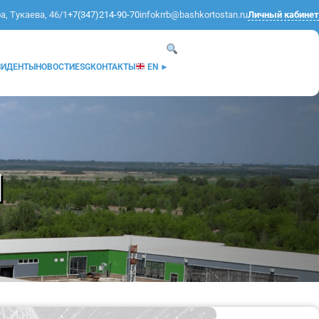
а, Тукаева, 46/1
+7(347)214-90-70
infokrrb@bashkortostan.ru
Личный кабинет
ЗИДЕНТЫ
НОВОСТИ
ESG
КОНТАКТЫ
EN ►
И