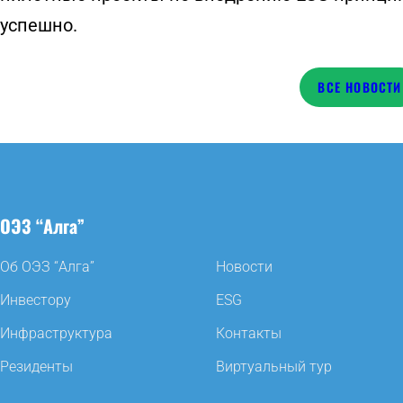
успешно.
НОВОСТИ
ОЭЗ “Алга”
Об ОЭЗ “Алга”
Новости
Инвестору
ESG
Инфраструктура
Контакты
Резиденты
Виртуальный тур