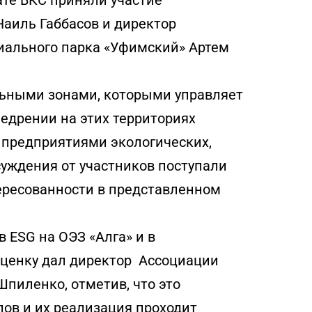
те ВКС приняли участие
аиль Габбасов и директор
иального парка «Уфимский» Артем
ьными зонами, которыми управляет
недрении на этих территориях
предприятиями экологических,
суждения от участников поступали
тересованности в представленном
 ESG на ОЭЗ «Алга» и в
ценку дал директор Ассоциации
Шпиленко, отметив, что это
ов и их реализация проходит