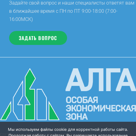
Задайте свой вопрос и наши специалисты ответят вам
в ближайшее время с ПН по ПТ 9:00-18:00 (7:00-
16:00МСК)
ЗАДАТЬ ВОПРОС
Мы используем файлы cookie для корректной работы сайта.
Особая экономическая зона “Алга”
Согласие на обработку персональных данных
Продолжая работу с сайтом, Вы разрешаете использование