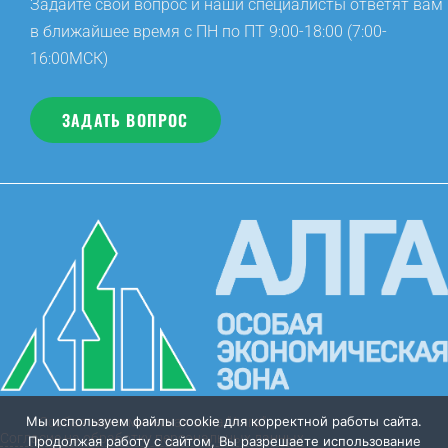
Задайте свой вопрос и наши специалисты ответят вам
в ближайшее время с ПН по ПТ 9:00-18:00 (7:00-
16:00МСК)
ЗАДАТЬ ВОПРОС
Мы используем файлы cookie для корректной работы сайта.
Особая экономическая зона “Алга”
Согласие на обработку персональных данных
Продолжая работу с сайтом, Вы разрешаете использование