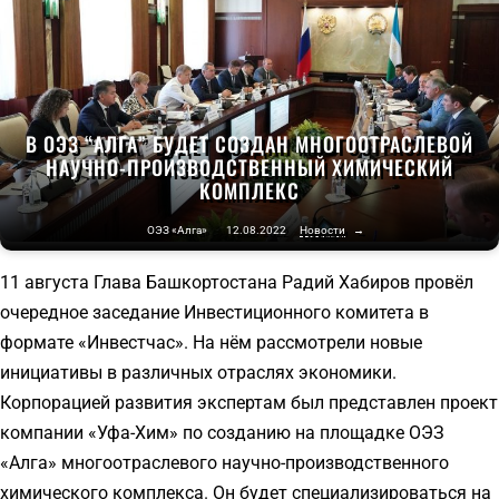
В ОЭЗ “АЛГА” БУДЕТ СОЗДАН МНОГООТРАСЛЕВОЙ
НАУЧНО-ПРОИЗВОДСТВЕННЫЙ ХИМИЧЕСКИЙ
КОМПЛЕКС
ОЭЗ «Алга»
12.08.2022
Новости
→
11 августа Глава Башкортостана Радий Хабиров провёл
очередное заседание Инвестиционного комитета в
формате «Инвестчас». На нём рассмотрели новые
инициативы в различных отраслях экономики.
Корпорацией развития экспертам был представлен проект
компании «Уфа-Хим» по созданию на площадке ОЭЗ
«Алга» многоотраслевого научно-производственного
химического комплекса. Он будет специализироваться на